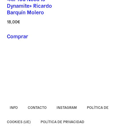
Dynamite» Ricardo
Asunto *
Barquín Molero
18,00
€
Comprar
Mensaje *
INFO
CONTACTO
INSTAGRAM
POLÍTICA DE
COOKIES (UE)
POLÍTICA DE PRIVACIDAD