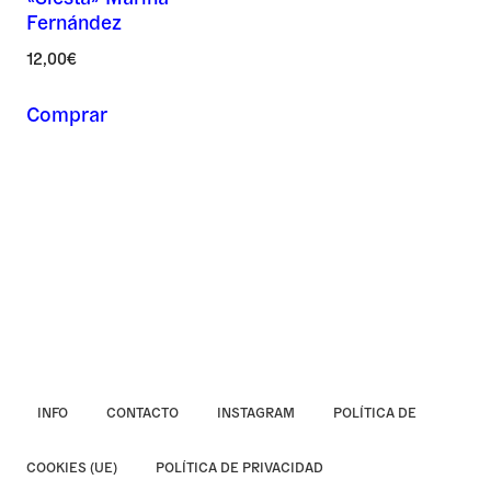
Fernández
Asunto *
12,00
€
Comprar
Mensaje *
INFO
CONTACTO
INSTAGRAM
POLÍTICA DE
COOKIES (UE)
POLÍTICA DE PRIVACIDAD