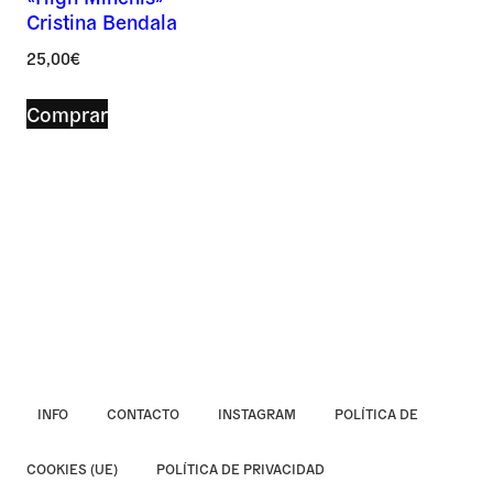
Cristina Bendala
Asunto *
25,00
€
Comprar
Mensaje *
INFO
CONTACTO
INSTAGRAM
POLÍTICA DE
COOKIES (UE)
POLÍTICA DE PRIVACIDAD