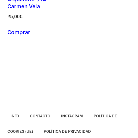
Carmen Vela
Asunto *
25,00
€
Comprar
Mensaje *
INFO
CONTACTO
INSTAGRAM
POLÍTICA DE
COOKIES (UE)
POLÍTICA DE PRIVACIDAD