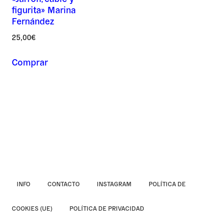
figurita» Marina
Asunto *
Fernández
25,00
€
Comprar
Mensaje *
INFO
CONTACTO
INSTAGRAM
POLÍTICA DE
COOKIES (UE)
POLÍTICA DE PRIVACIDAD