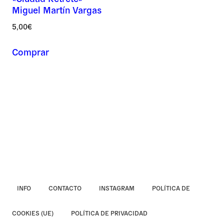
Miguel Martín Vargas
Asunto *
5,00
€
Comprar
Mensaje *
INFO
CONTACTO
INSTAGRAM
POLÍTICA DE
COOKIES (UE)
POLÍTICA DE PRIVACIDAD