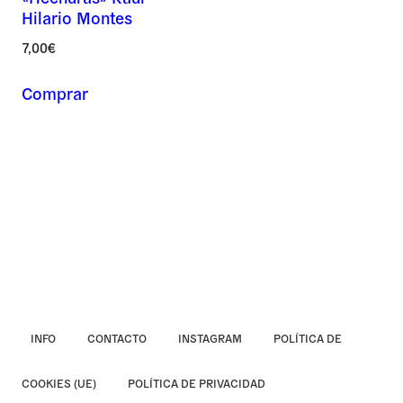
Hilario Montes
Asunto *
7,00
€
Comprar
Mensaje *
INFO
CONTACTO
INSTAGRAM
POLÍTICA DE
COOKIES (UE)
POLÍTICA DE PRIVACIDAD