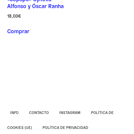
Alfonso y Óscar Ranha
Asunto *
18,00
€
Comprar
Mensaje *
INFO
CONTACTO
INSTAGRAM
POLÍTICA DE
COOKIES (UE)
POLÍTICA DE PRIVACIDAD