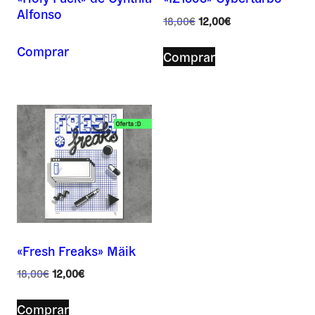
Alfonso
El
El
18,00
€
12,00
€
precio
precio
Comprar
Correo *
original
actual
Comprar
Por favor, deja este campo vacío.
Por favor, deja este campo vacío.
era:
es:
18,00€.
12,00€.
Asunto *
Mensaje *
«Fresh Freaks» Mäik
El
El
18,00
€
12,00
€
precio
precio
original
actual
Comprar