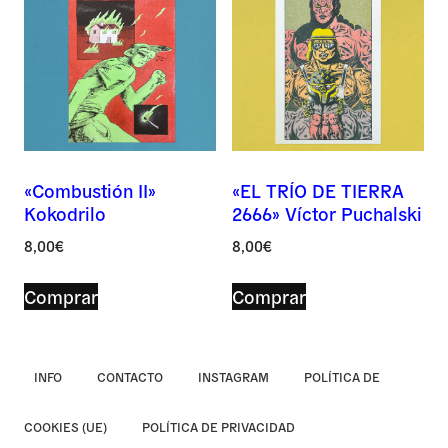
Asunto *
Mensaje *
«Combustión II»
«EL TRÍO DE TIERRA
Kokodrilo
2666» Víctor Puchalski
8,00
€
8,00
€
Comprar
Comprar
INFO
CONTACTO
INSTAGRAM
POLÍTICA DE
Navegación
COOKIES (UE)
POLÍTICA DE PRIVACIDAD