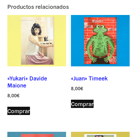
Productos relacionados
«Yukari» Davide
«Juan» Timeek
Nombre *
Maione
8,00
€
8,00
€
Comprar
Comprar
Correo *
Por favor, deja este campo vacío.
Por favor, deja este campo vacío.