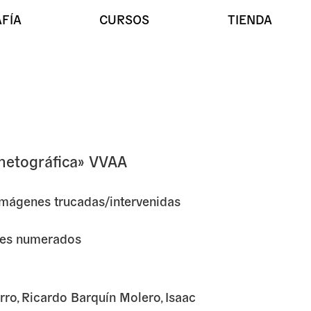
FÍA
CURSOS
TIENDA
ón Magnetográfica» VVAA
gnetográfica» VVAA
imágenes trucadas/intervenidas
res numerados
rro, Ricardo Barquín Molero, Isaac