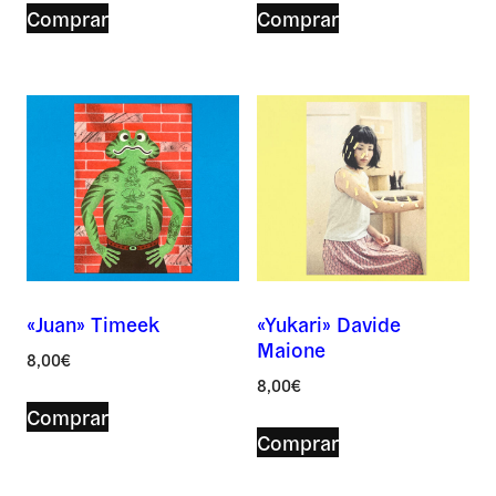
Comprar
Comprar
Correo *
Por favor, deja este campo vacío.
Por favor, deja este campo vacío.
Asunto *
Mensaje *
«Juan» Timeek
«Yukari» Davide
Maione
8,00
€
8,00
€
Comprar
Comprar