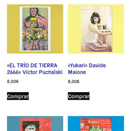
«EL TRÍO DE TIERRA
«Yukari» Davide
2666» Víctor Puchalski
Maione
Nombre *
8,00
€
8,00
€
Comprar
Comprar
Correo *
Por favor, deja este campo vacío.
Por favor, deja este campo vacío.
Asunto *