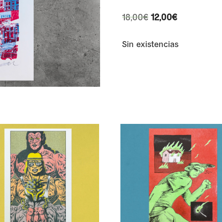
El
El
18,00
€
12,00
€
precio
precio
original
actual
Sin existencias
era:
es:
18,00€.
12,00€.