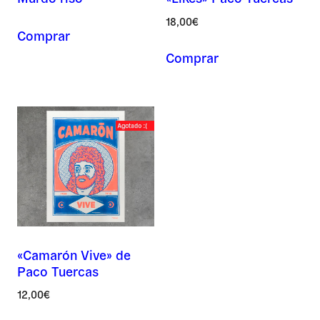
18,00
€
Comprar
Comprar
Correo *
Por favor, deja este campo vacío.
Por favor, deja este campo vacío.
Asunto *
Mensaje *
«Camarón Vive» de
Paco Tuercas
12,00
€