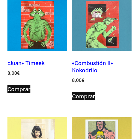
«Juan» Timeek
«Combustión II»
Nombre *
Kokodrilo
8,00
€
8,00
€
Comprar
Comprar
Correo *
Por favor, deja este campo vacío.
Por favor, deja este campo vacío.
Asunto *