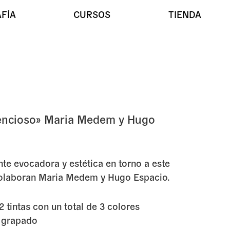
FÍA
CURSOS
TIENDA
ia Medem y Hugo Espacio
ilencioso» Maria Medem y Hugo
te evocadora y estética en torno a este
 colaboran Maria Medem y Hugo Espacio.
2 tintas con un total de 3 colores
, grapado