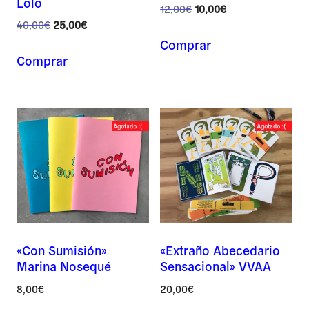
Lolo
El
El
12,00
€
10,00
€
El
El
precio
precio
40,00
€
25,00
€
precio
precio
original
actual
Comprar
original
actual
era:
es:
Comprar
era:
es:
12,00€.
10,00€.
40,00€.
25,00€.
«Con Sumisión»
«Extraño Abecedario
Marina Nosequé
Sensacional» VVAA
8,00
€
20,00
€