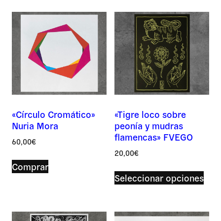
«Círculo Cromático»
«Tigre loco sobre
Nuria Mora
peonía y mudras
flamencas» FVEGO
60,00
€
20,00
€
Comprar
Este
Seleccionar opciones
pro
tien
múlt