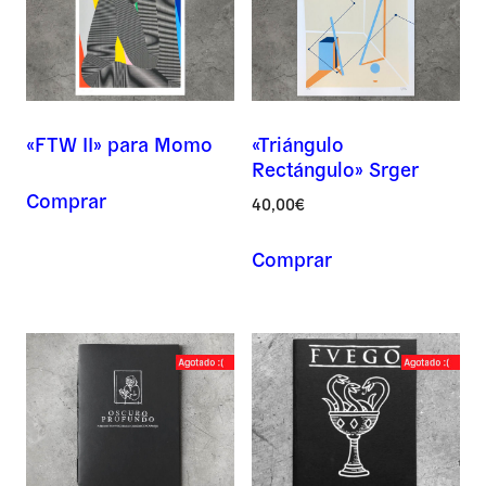
«FTW II» para Momo
«Triángulo
Rectángulo» Srger
Comprar
40,00
€
Comprar