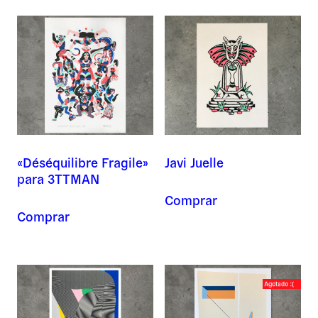
«Déséquilibre Fragile»
Javi Juelle
para 3TTMAN
Comprar
Comprar