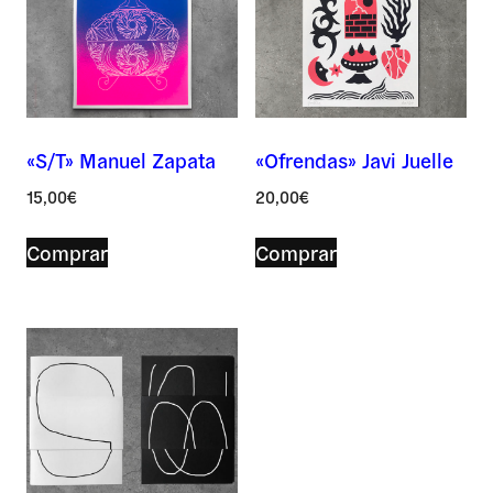
«S/T» Manuel Zapata
«Ofrendas» Javi Juelle
Nombre *
15,00
€
20,00
€
Comprar
Comprar
Correo *
Por favor, deja este campo vacío.
Por favor, deja este campo vacío.
Asunto *