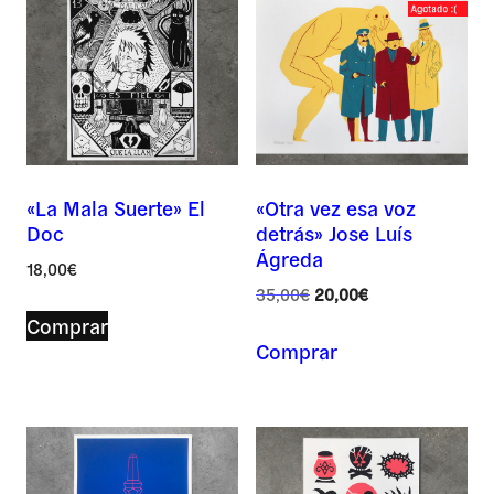
vari
Las
opc
se
pue
eleg
en
«La Mala Suerte» El
«Otra vez esa voz
la
Doc
detrás» Jose Luís
pág
Ágreda
de
18,00
€
El
El
35,00
€
20,00
€
pro
precio
precio
Comprar
original
actual
Comprar
era:
es:
35,00€.
20,00€.