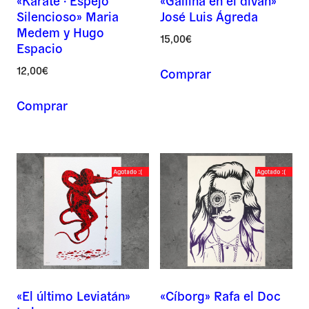
«Karate · Espejo
«Gallina en el diván»
Silencioso» Maria
José Luis Ágreda
Medem y Hugo
15,00
€
Espacio
12,00
€
Comprar
Comprar
«El último Leviatán»
«Cíborg» Rafa el Doc