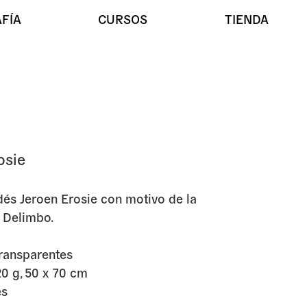
FÍA
CURSOS
TIENDA
osie
Blindspot para Erosie
és Jeroen Erosie con motivo de la
 Delimbo.
transparentes
0 g, 50 x 70 cm
es