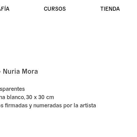
FÍA
CURSOS
TIENDA
» Nuria Mora
o Cromático» Nuria Mora
ansparentes
na blanco, 30 x 30 cm
s firmadas y numeradas por la artista