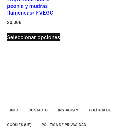
peonía y mudras
Asunto *
flamencas» FVEGO
20,00
€
Este
Seleccionar opciones
Mensaje *
producto
tiene
múltiples
variantes.
Las
opciones
se
pueden
elegir
en
INFO
CONTACTO
INSTAGRAM
POLÍTICA DE
la
COOKIES (UE)
POLÍTICA DE PRIVACIDAD
página